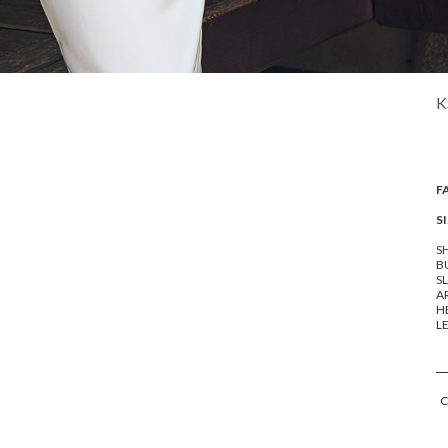
K
F
SI
S
BU
SL
A
H
L