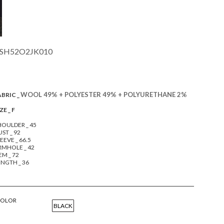
SH52O2JK010
WOOL 49% + POLYESTER 49% + POLYURETHANE 2%
ABRIC _
ZE _ F
HOULDER _ 45
ST _ 92
EEVE _ 66.5
RMHOLE _ 42
EM _ 72
ENGTH _ 36
COLOR
BLACK