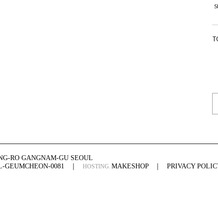
S
T
ONG-RO GANGNAM-GU SEOUL
UL-GEUMCHEON-0081
｜
MAKESHOP
｜
PRIVACY POLIC
HOSTING.