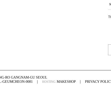
S
T
ONG-RO GANGNAM-GU SEOUL
UL-GEUMCHEON-0081
｜
MAKESHOP
｜
PRIVACY POLIC
HOSTING.