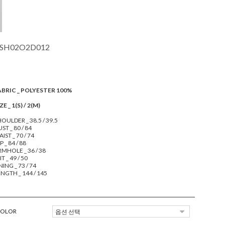
SH02O2D012
ABRIC _ POLYESTER 100%
ZE _ 1(S) / 2(M)
OULDER _ 38.5 / 39.5
ST _ 80 / 84
IST _ 70 / 74
P _ 84 / 88
RMHOLE _ 36 / 38
IT _ 49 / 50
NING _ 73 / 74
NGTH _ 144 / 145
COLOR