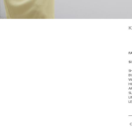
K
F
SI
SH
BU
WA
HI
A
SL
LI
LE