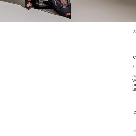
2
F
SI
BU
WA
HI
L
S