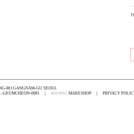
T
ONG-RO GANGNAM-GU SEOUL
UL-GEUMCHEON-0081
｜
MAKESHOP
｜
PRIVACY POLIC
HOSTING.