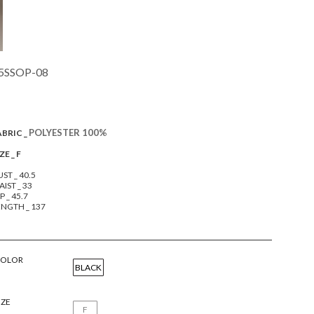
5SSOP-08
POLYESTER 100%
ABRIC _
ZE _ F
ST _ 40.5
IST _ 33
P _ 45.7
ENGTH _ 137
COLOR
BLACK
IZE
F